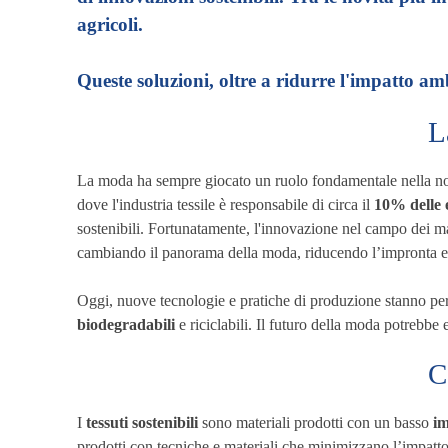
agricoli.
Queste soluzioni, oltre a ridurre l'impatto a
L
La moda ha sempre giocato un ruolo fondamentale nella nos
dove l'industria tessile è responsabile di circa il
10% delle 
sostenibili. Fortunatamente, l'innovazione nel campo dei mat
cambiando il panorama della moda, riducendo l’impronta eco
Oggi, nuove tecnologie e pratiche di produzione stanno pe
biodegradabili
e riciclabili. Il futuro della moda potrebb
C
I
tessuti sostenibili
sono materiali prodotti con un basso
im
prodotti con tecniche e materiali che minimizzano l’impatto