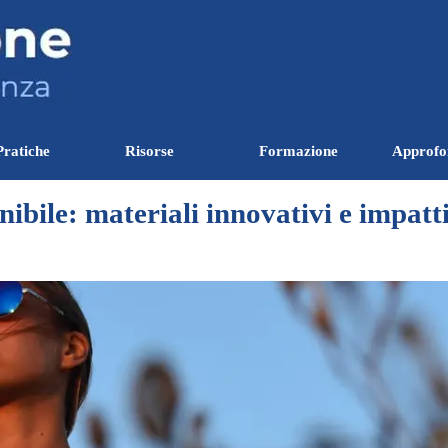
Salta menù
Pratiche
Risorse
Formazione
Approfo
▼
▼
▼
ibile: materiali innovativi e impatt