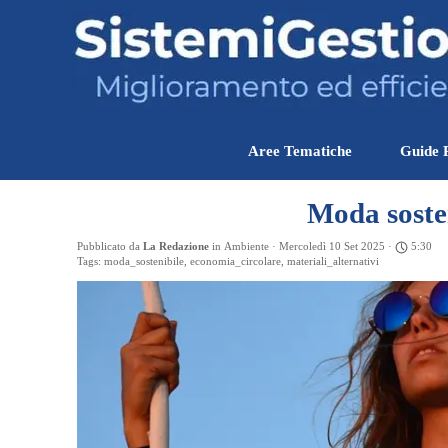
Vai ai contenuti
Aree Tematiche
Guide 
Moda sosten
Pubblicato da
La Redazione
in
Ambiente
· Mercoledì 10 Set 2025 ·
5:30
Tags:
moda_sostenibile
,
economia_circolare
,
materiali_alternativi