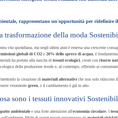
mbientale, rappresentano un'opportunità per ridefinire 
a trasformazione della moda Sostenibi
tra vita quotidiana, ma negli ultimi anni è emersa una crescente cons
emissioni globali di CO2
e
20% dello spreco di acqua
, è fondamenta
eriali ha portato alla nascita di
tessuti ecologici
, creati con
risorse nat
logica della produzione tessile e, al contempo, offrendo ai consumatori 
rmettendo la creazione di
materiali alternativi
che non solo riducono il
e essere veramente
green
, e il cambiamento è già in atto.
osa sono i tessuti innovativi Sostenibil
patto ambientale
e una forte attenzione all'
economia circolare
. I
tess
 sull'ambiente. Molti di questi tessuti provengono da
materiali riciclati