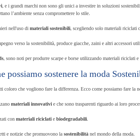
vi
, e i grandi marchi non sono gli unici a investire in soluzioni sostenib
ettano l’ambiente senza compromettere lo stile.
ieri nell'uso di
materiali sostenibili
, scegliendo solo materiali riciclati 
impegno verso la sostenibilità, produce giacche, zaini e altri accessori ut
ds
, sono noti per produrre scarpe e borse utilizzando materiali riciclati 
 possiamo sostenere la moda Sosteni
ti coloro che vogliono fare la differenza. Ecco come possiamo fare la no
izzano
materiali innovativi
e che sono trasparenti riguardo ai loro proce
zati con
materiali riciclati
e
biodegradabili
.
getti e notizie che promuovono la
sostenibilità
nel mondo della moda.