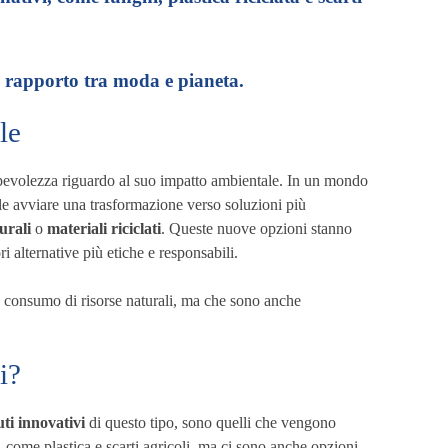
il rapporto tra moda e pianeta.
le
apevolezza riguardo al suo impatto ambientale. In un mondo
le avviare una trasformazione verso soluzioni più
urali
o
materiali riciclati
. Queste nuove opzioni stanno
alternative più etiche e responsabili.
 consumo di risorse naturali, ma che sono anche
i?
uti innovativi
di questo tipo, sono quelli che vengono
, come plastica e scarti agricoli, ma ci sono anche opzioni