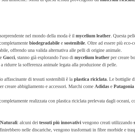
 sorprendente nel mondo della moda è il
mycelium leather
. Questa pell
 è completamente
biodegradabile
e
sostenibile
. Oltre ad essere più eco-c
ile, offrendo una valida alternativa alle pelli di origine animale.
e
Gucci
, stanno già esplorando l'uso di
mycelium leather
per creare bo
 ridurre la sofferenza animale legata alla produzione di pelle.
o affascinante di tessuti sostenibili è la
plastica riciclata
. Le bottiglie d
per creare abbigliamento e accessori. Marchi come
Adidas
e
Patagonia
ompletamente realizzata con plastica riciclata prelevata dagli oceani, co
 Naturali
: alcuni dei
tessuti più innovativi
vengono creati utilizzando
 finirebbero nelle discariche, vengono trasformati in fibre morbide e tras