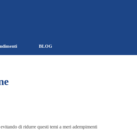
ndimenti
BLOG
▼
▼
ne
, evitando di ridurre questi temi a meri adempimenti