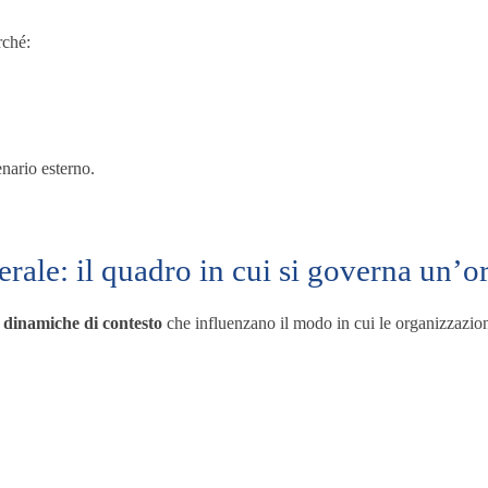
rché:
enario esterno.
rale: il quadro in cui si governa un’
i dinamiche di contesto
che influenzano il modo in cui le organizzazio