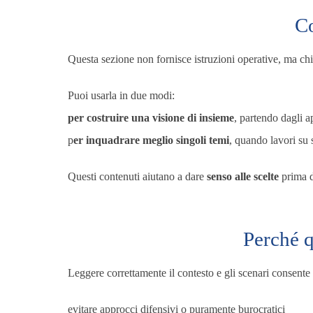
Co
Questa sezione non fornisce istruzioni operative, ma chia
Puoi usarla in due modi:
per costruire una visione di insieme
, partendo dagli a
p
er inquadrare meglio singoli temi
, quando lavori su 
Questi contenuti aiutano a dare
senso alle scelte
prima d
Perché q
Leggere correttamente il contesto e gli scenari consente 
evitare approcci difensivi o puramente burocratici