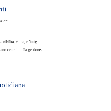
nti
azioni.
ibilità, clima, rifiuti);
ano centrali nella gestione.
uotidiana