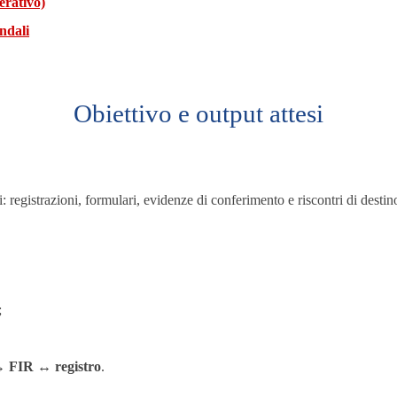
perativo)
endali
Obiettivo e output attesi
uti: registrazioni, formulari, evidenze di conferimento e riscontri di destin
;
 ↔ FIR ↔ registro
.