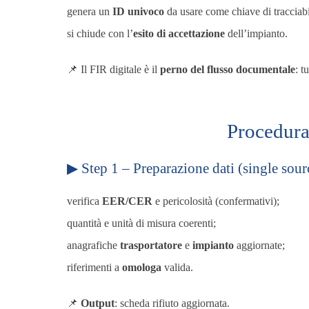
genera un
ID univoco
da usare come chiave di tracciabi
si chiude con l’
esito di accettazione
dell’impianto.
📌 Il FIR digitale è il
perno del flusso documentale
: t
Procedura
▶ Step 1 – Preparazione dati (single sourc
verifica
EER/CER
e pericolosità (confermativi);
quantità e unità di misura coerenti;
anagrafiche
trasportatore
e
impianto
aggiornate;
riferimenti a
omologa
valida.
📌
Output
: scheda rifiuto aggiornata.