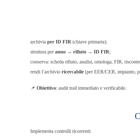
archivia
per ID FIR
(chiave primaria);
struttura per
anno → rifiuto → ID FIR
;
conserva: scheda rifiuto, analisi, omologa, FIR, riscont
rendi l’archivio
ricercabile
(per EER/CER, impianto, pe
📌
Obiettivo
: audit trail immediato e verificabile.
C
Implementa controlli ricorrenti: