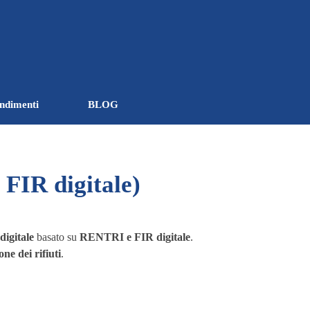
ndimenti
BLOG
▼
▼
 FIR digitale)
e
digitale
basato su
RENTRI e FIR digitale
.
one dei rifiuti
.