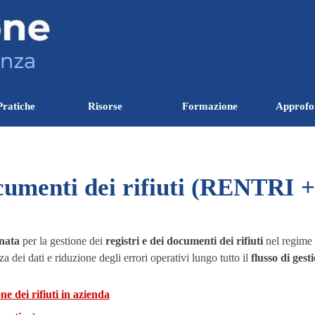
Salta menù
Pratiche
Risorse
Formazione
Approfo
▼
▼
▼
cumenti dei rifiuti (RENTRI +
nata
per la gestione dei
registri e dei documenti dei rifiuti
nel regim
za dei dati e riduzione degli errori operativi lungo tutto il
flusso di gesti
ne dei rifiuti in azienda