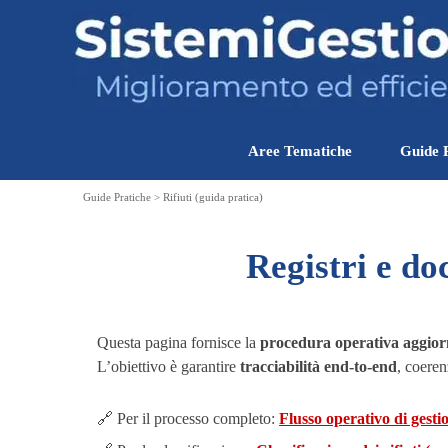
Vai ai contenuti
Aree Tematiche
Guide 
Guide Pratiche > Rifiuti (guida pratica)
Registri e do
Questa pagina fornisce la
procedura operativa aggior
L’obiettivo è garantire
tracciabilità end-to-end
, coeren
🔗 Per il processo completo:
Flusso operativo di gestio