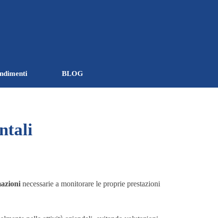
ndimenti
BLOG
▼
▼
ntali
mazioni
necessarie a monitorare le proprie prestazioni