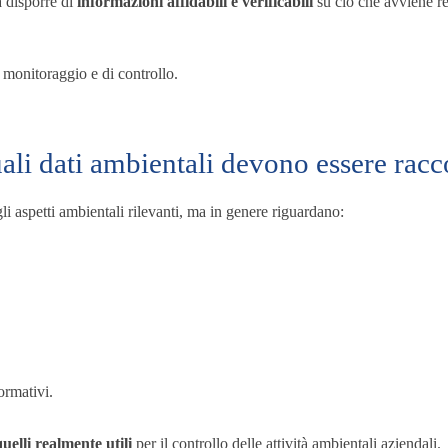
a disporre di
informazioni affidabili e verificabili
su ciò che avviene rea
i monitoraggio e di controllo.
ali dati ambientali devono essere racco
gli aspetti ambientali rilevanti, ma in genere riguardano:
ormativi.
quelli realmente utili
per il controllo delle attività ambientali aziendali.