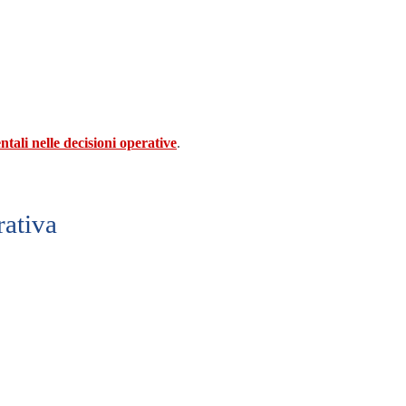
tali nelle decisioni operative
.
rativa