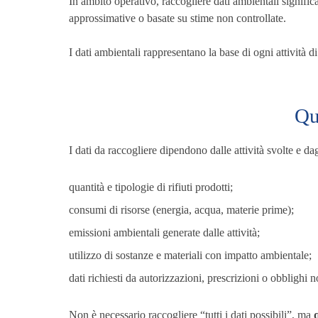
In ambito operativo, raccogliere dati ambientali signific
approssimative o basate su stime non controllate.
I dati ambientali rappresentano la base di ogni attività d
Qu
I dati da raccogliere dipendono dalle attività svolte e da
quantità e tipologie di rifiuti prodotti;
consumi di risorse (energia, acqua, materie prime);
emissioni ambientali generate dalle attività;
utilizzo di sostanze e materiali con impatto ambientale;
dati richiesti da autorizzazioni, prescrizioni o obblighi n
Non è necessario raccogliere “tutti i dati possibili”, ma