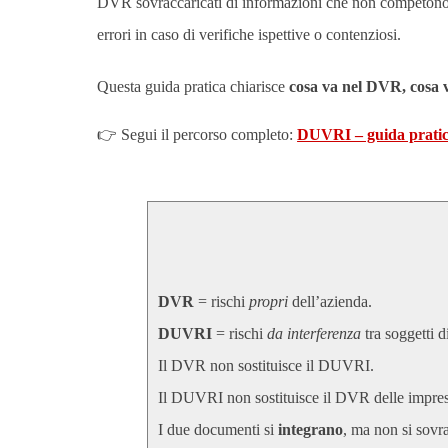
DVR sovraccaricati di informazioni che non competono 
errori in caso di verifiche ispettive o contenziosi.
Questa guida pratica chiarisce
cosa va nel DVR, cosa 
👉 Segui il percorso completo:
DUVRI – guida pratic
DVR
= rischi
propri
dell’azienda.
DUVRI
= rischi
da interferenza
tra soggetti d
Il DVR non sostituisce il DUVRI.
Il DUVRI non sostituisce il DVR delle imprese
I due documenti si
integrano
, ma non si sov