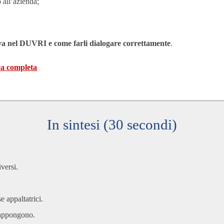
all’azienda;
va nel DUVRI e come farli dialogare correttamente
.
a completa
In sintesi (30 secondi)
iversi.
 appaltatrici.
rappongono.