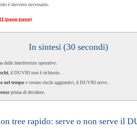
ando è davvero necessario.
I (passo-passo)
In sintesi (30 secondi)
ma dalle interferenze operative.
schi
, il DUVRI non è richiesto.
o o nel tempo
e creano rischi aggiuntivi, il DUVRI serve.
renze
prima di decidere.
ion tree rapido: serve o non serve il 