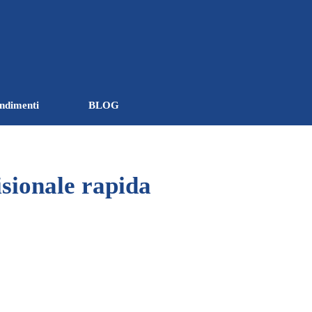
ndimenti
BLOG
▼
▼
sionale rapida