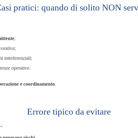
asi pratici: quando di solito NON ser
ittente
;
vorativa;
 interferenziali;
renze operative.
perazione e coordinamento
.
Errore tipico da evitare
i”
e generano rischi