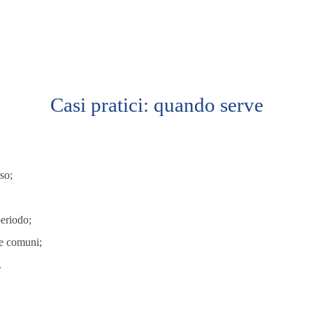
Casi pratici: quando serve
so;
periodo;
ee comuni;
.