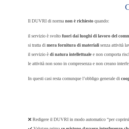
C
Il DUVRI di norma
non è richiesto
quando:
il servizio è svolto
fuori dai luoghi di lavoro del comm
si tratta di
mera fornitura di materiali
senza attività la
il servizio è
di natura intellettuale
e non comporta rischi
le attività non sono in compresenza e non creano interfe
In questi casi resta comunque l’obbligo generale di
coo
❌ Redigere il DUVRI in modo automatico “per coprirs
✔️ Valutare prima
se esistono davvero interferenze ch