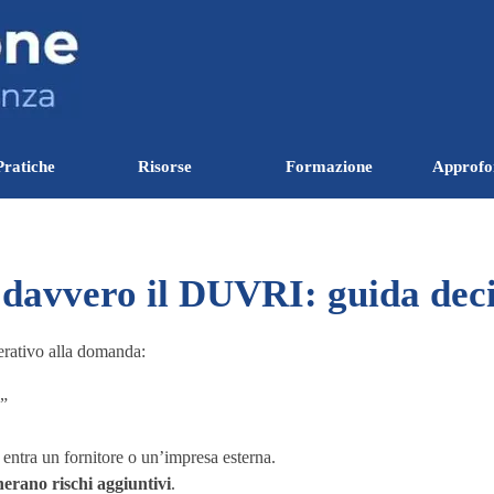
Salta menù
Pratiche
Risorse
Formazione
Approfo
▼
▼
▼
davvero il DUVRI: guida deci
erativo alla domanda:
?
”
entra un fornitore o un’impresa esterna.
erano rischi aggiuntivi
.